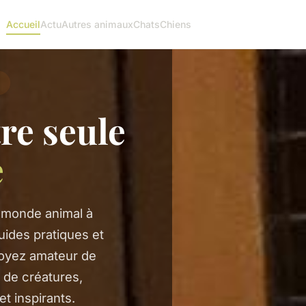
Accueil
Actu
Autres animaux
Chats
Chiens
tre seule
e
e monde animal à
uides pratiques et
soyez amateur de
 de créatures,
t inspirants.